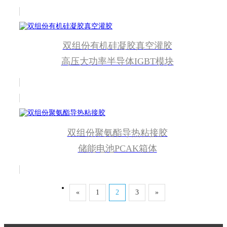
双组份有机硅凝胶真空灌胶
高压大功率半导体IGBT模块
双组份聚氨酯导热粘接胶
储能电池PCAK箱体
«
1
2
3
»